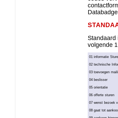
contactform
Databadge
STANDA
Standaard 
volgende 
01 informatie Stur
02 technische Info
03 toevoegen mailin
04 beslisser
05 orientatie
06 offerte sturen
07 wenst bezoek v
08 gaat tot aankoo
09 aankoop binne