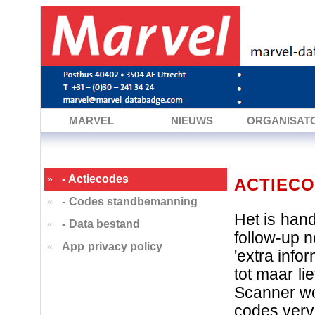
MARVEL
NIEUWS
ORGANISAT
- Actiecodes
»
ACTIEC
- Codes standbemanning
«
Het is han
- Data bestand
«
follow-up n
App privacy policy
«
'extra info
tot maar li
Scanner w
codes verv