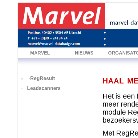
MARVEL
NIEUWS
ORGANISAT
-RegResult
«
HAAL M
Leadscanners
«
Het is een 
meer rende
module Reg
bezoekersw
Met RegResu