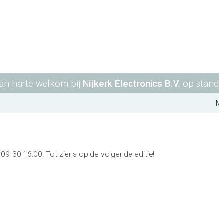
van harte welkom bij
Nijkerk Electronics B.V.
op stan
09-30 16:00. Tot ziens op de volgende editie!