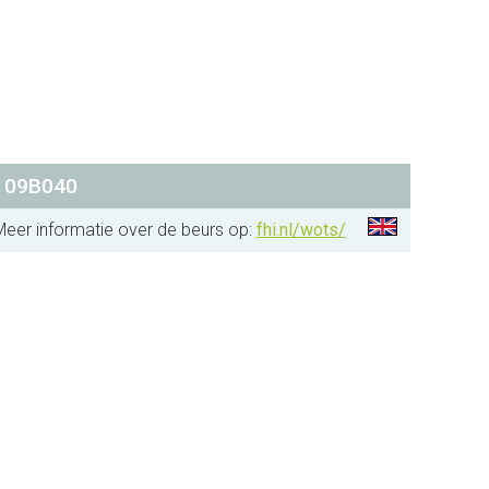
d
09B040
Meer informatie over de beurs op:
fhi.nl/wots/