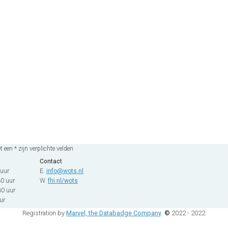
een * zijn verplichte velden
Contact
 uur
E.
info@wots.nl
30 uur
W.
fhi.nl/wots
30 uur
ur
Registration by
Marvel, the Databadge Company
©
2022 - 2022