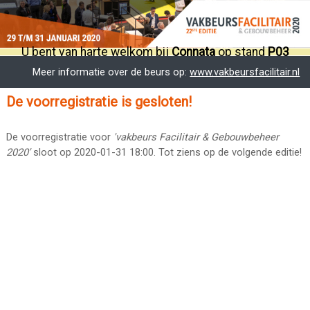
U bent van harte welkom bij
Connata
op stand
P03
Meer informatie over de beurs op:
www.vakbeursfacilitair.nl
De voorregistratie is gesloten!
De voorregistratie voor
'vakbeurs Facilitair & Gebouwbeheer
2020'
sloot op 2020-01-31 18:00. Tot ziens op de volgende editie!