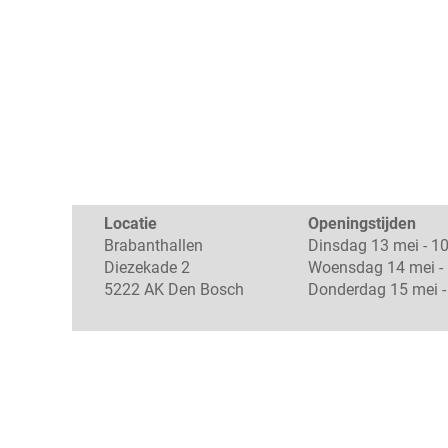
Locatie
Openingstijden
Brabanthallen
Dinsdag 13 mei - 10
Diezekade 2
Woensdag 14 mei - 
5222 AK Den Bosch
Donderdag 15 mei - 