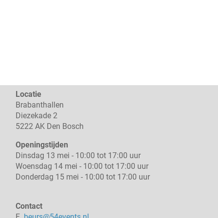
Locatie
Brabanthallen
Diezekade 2
5222 AK Den Bosch
Openingstijden
Dinsdag 13 mei - 10:00 tot 17:00 uur
Woensdag 14 mei - 10:00 tot 17:00 uur
Donderdag 15 mei - 10:00 tot 17:00 uur
Contact
E.
beurs@54events.nl