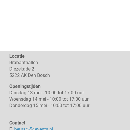
Locatie
Brabanthallen
Diezekade 2
5222 AK Den Bosch
Openingstijden
Dinsdag 13 mei - 10:00 tot 17:00 uur
Woensdag 14 mei - 10:00 tot 17:00 uur
Donderdag 15 mei - 10:00 tot 17:00 uur
Contact
E.
beurs@54events.nl