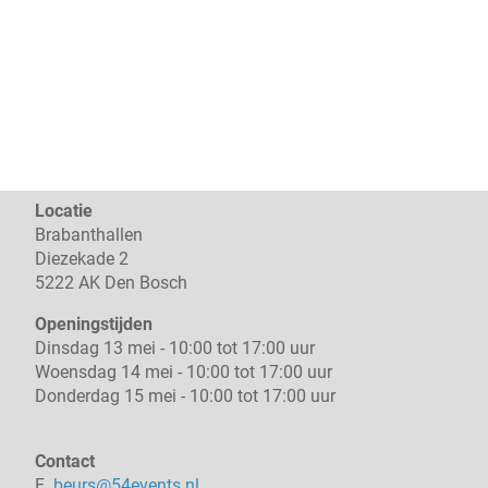
Locatie
Brabanthallen
Diezekade 2
5222 AK Den Bosch
Openingstijden
Dinsdag 13 mei - 10:00 tot 17:00 uur
Woensdag 14 mei - 10:00 tot 17:00 uur
Donderdag 15 mei - 10:00 tot 17:00 uur
Contact
E.
beurs@54events.nl