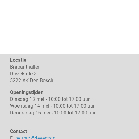
Locatie
Brabanthallen
Diezekade 2
5222 AK Den Bosch
Openingstijden
Dinsdag 13 mei - 10:00 tot 17:00 uur
Woensdag 14 mei - 10:00 tot 17:00 uur
Donderdag 15 mei - 10:00 tot 17:00 uur
Contact
E.
beurs@54events.nl