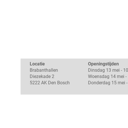
Locatie
Openingstijden
Brabanthallen
Dinsdag 13 mei - 10
Diezekade 2
Woensdag 14 mei - 
5222 AK Den Bosch
Donderdag 15 mei - 