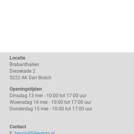
Locatie
Brabanthallen
Diezekade 2
5222 AK Den Bosch
Openingstijden
Dinsdag 13 mei - 10:00 tot 17:00 uur
Woensdag 14 mei - 10:00 tot 17:00 uur
Donderdag 15 mei - 10:00 tot 17:00 uur
Contact
E.
beurs@54events.nl