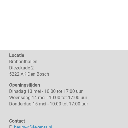
Locatie
Brabanthallen
Diezekade 2
5222 AK Den Bosch
Openingstijden
Dinsdag 13 mei - 10:00 tot 17:00 uur
Woensdag 14 mei - 10:00 tot 17:00 uur
Donderdag 15 mei - 10:00 tot 17:00 uur
Contact
E.
beurs@54events.nl