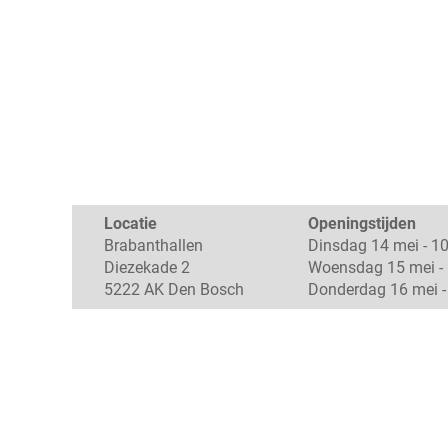
Locatie
Openingstijden
Brabanthallen
Dinsdag 14 mei - 10
Diezekade 2
Woensdag 15 mei - 
5222 AK Den Bosch
Donderdag 16 mei - 