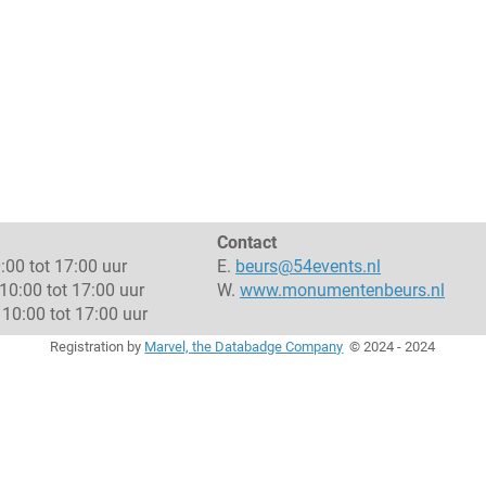
Contact
:00 tot 17:00 uur
E.
beurs@54events.nl
10:00 tot 17:00 uur
W.
www.monumentenbeurs.nl
10:00 tot 17:00 uur
Registration by
Marvel, the Databadge Company
©
2024 - 2024