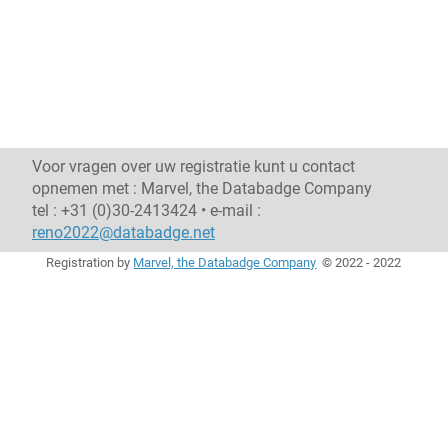
Voor vragen over uw registratie kunt u contact
opnemen met : Marvel, the Databadge Company
tel : +31 (0)30-2413424 • e-mail :
reno2022@databadge.net
Registration by
Marvel, the Databadge Company
©
2022 - 2022