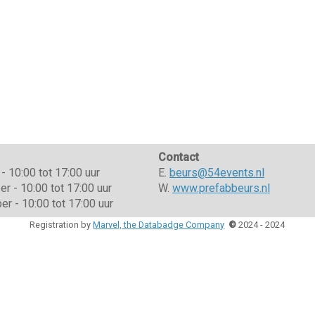
Contact
- 10:00 tot 17:00 uur
E.
beurs@54events.nl
 - 10:00 tot 17:00 uur
W.
www.prefabbeurs.nl
r - 10:00 tot 17:00 uur
Registration by
Marvel, the Databadge Company
©
2024 - 2024