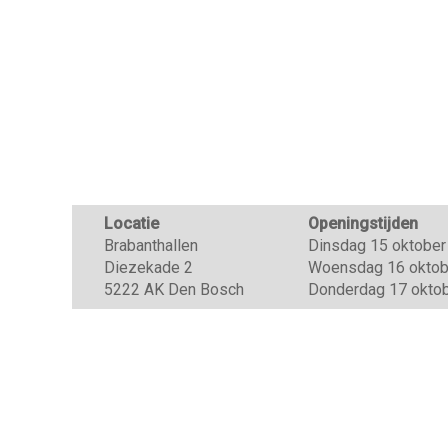
Locatie
Openingstijden
Brabanthallen
Dinsdag 15 oktober 
Diezekade 2
Woensdag 16 oktober
5222 AK Den Bosch
Donderdag 17 oktobe