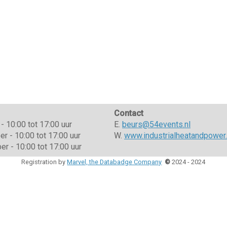
Contact
- 10:00 tot 17:00 uur
E.
beurs@54events.nl
 - 10:00 tot 17:00 uur
W.
www.industrialheatandpower.
r - 10:00 tot 17:00 uur
Registration by
Marvel, the Databadge Company
©
2024 - 2024