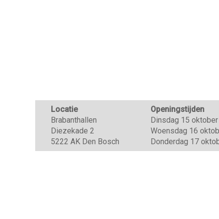
Locatie
Openingstijden
Brabanthallen
Dinsdag 15 oktober 
Diezekade 2
Woensdag 16 oktober
5222 AK Den Bosch
Donderdag 17 oktobe