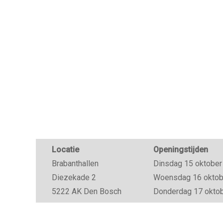
Locatie
Openingstijden
Brabanthallen
Dinsdag 15 oktober 
Diezekade 2
Woensdag 16 oktober
5222 AK Den Bosch
Donderdag 17 oktobe