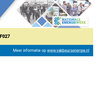
.F027
Meer informatie op
www.vakbeursenergie.nl