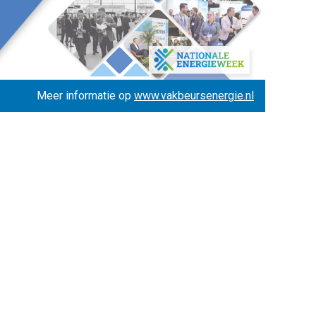
Meer informatie op
www.vakbeursenergie.nl