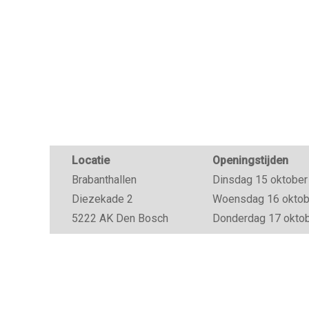
Locatie
Openingstijden
Brabanthallen
Dinsdag 15 oktober 
Diezekade 2
Woensdag 16 oktober
5222 AK Den Bosch
Donderdag 17 oktobe