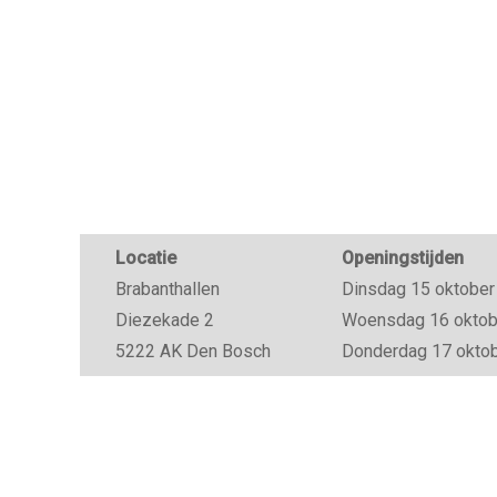
Locatie
Openingstijden
Brabanthallen
Dinsdag 15 oktober 
Diezekade 2
Woensdag 16 oktober
5222 AK Den Bosch
Donderdag 17 oktobe