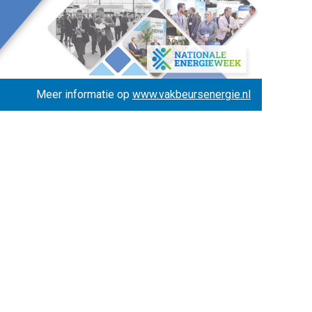
Meer informatie op
www.vakbeursenergie.nl