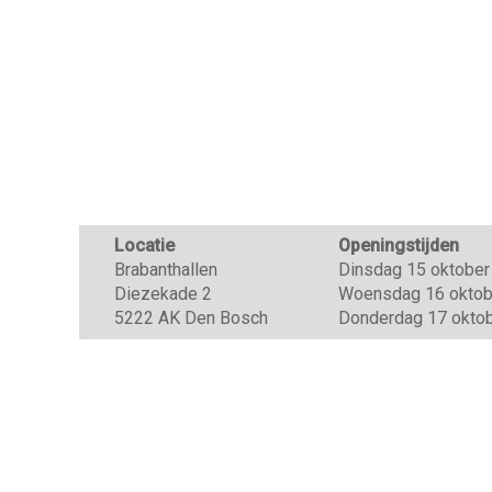
Locatie
Openingstijden
Brabanthallen
Dinsdag 15 oktober 
Diezekade 2
Woensdag 16 oktober
5222 AK Den Bosch
Donderdag 17 oktobe