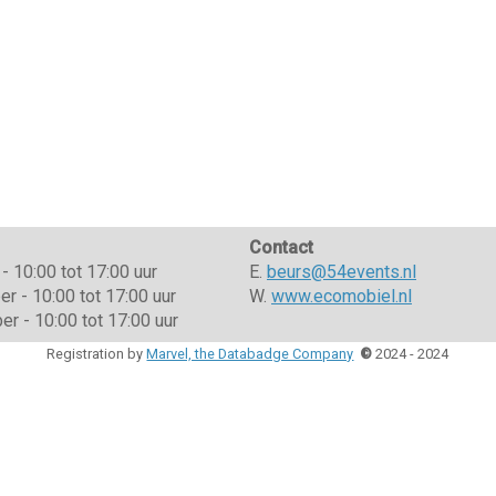
Contact
- 10:00 tot 17:00 uur
E.
beurs@54events.nl
 - 10:00 tot 17:00 uur
W.
www.ecomobiel.nl
r - 10:00 tot 17:00 uur
Registration by
Marvel, the Databadge Company
©
2024 - 2024