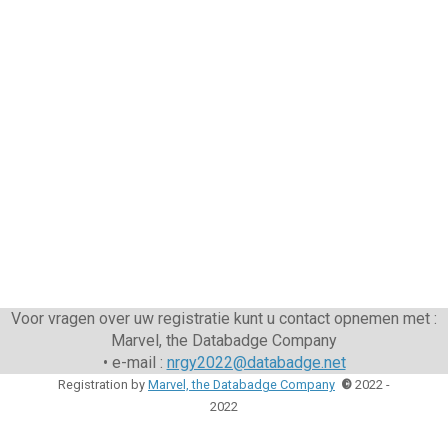
Voor vragen over uw registratie kunt u contact opnemen met :
Marvel, the Databadge Company
• e-mail :
nrgy2022@databadge.net
Registration by
Marvel, the Databadge Company
©
2022 -
2022