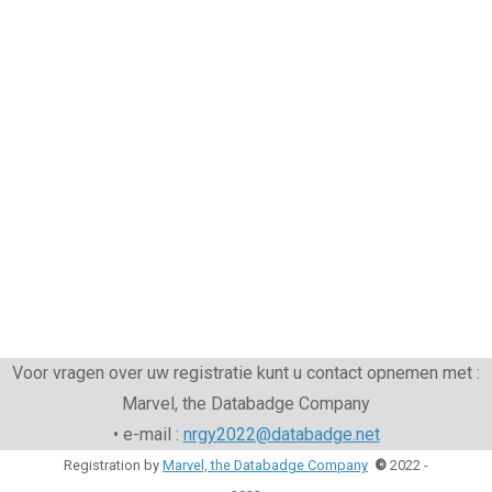
Voor vragen over uw registratie kunt u contact opnemen met :
Marvel, the Databadge Company
• e-mail :
nrgy2022@databadge.net
Registration by
Marvel, the Databadge Company
©
2022 -