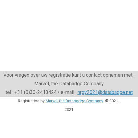
Voor vragen over uw registratie kunt u contact opnemen met :
Marvel, the Databadge Company
tel : +31 (0)30-2413424 • e-mail :
nrgy2021@databadge.net
Registration by
Marvel, the Databadge Company
©
2021 -
2021